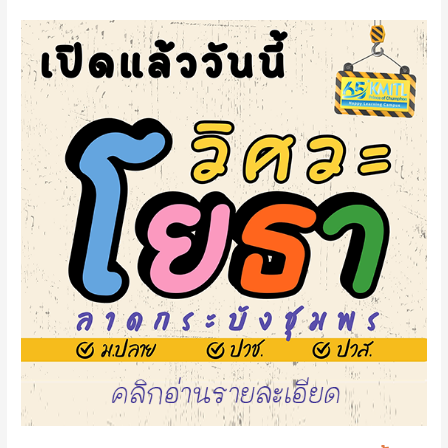
เปิด
รับ
สมัคร
แล้ว
วิศวกรรม
โยธา
รับ
ทั้ง
ม.6
ปวช.
ปวส.
หรือ
เทียบ
เท่า