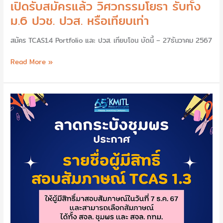
เปิดรับสมัครแล้ว วิศวกรรมโยธา รับทั้ง
ม.6 ปวช. ปวส. หรือเทียบเท่า
สมัคร TCAS1.4 Portfolio และ ปวส. เทียบโอน บัดนี้ – 27ธันวาคม 2567
Read More »
ประกาศ
ราย
ชื่อ
ผู้
มี
สิทธิ์
สอบ
สัมภาษณ์
TCAS1.3
รอบ
PORTFOLIO