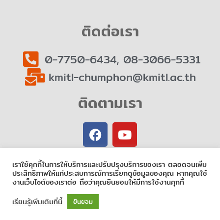
ติดต่อเรา
0-7750-6434, 08-3066-5331
kmitl-chumphon@kmitl.ac.th
ติดตามเรา
F
Y
a
o
c
u
e
t
เราใช้คุกกี้ในการให้บริการและปรับปรุงบริการของเรา ตลอดจนเพิ่ม
b
u
ประสิทธิภาพให้แก่ประสบการณ์การเรียกดูข้อมูลของคุณ หากคุณใช้
งานเว็บไซต์ของเราต่อ ถือว่าคุณยินยอมให้มีการใช้งานคุกกี้
o
b
Copyright © 2020
Prince of Chumphon
| Powered by
CSC
o
e
เรียนรู้เพิ่มเติมที่นี้
ยินยอม
k