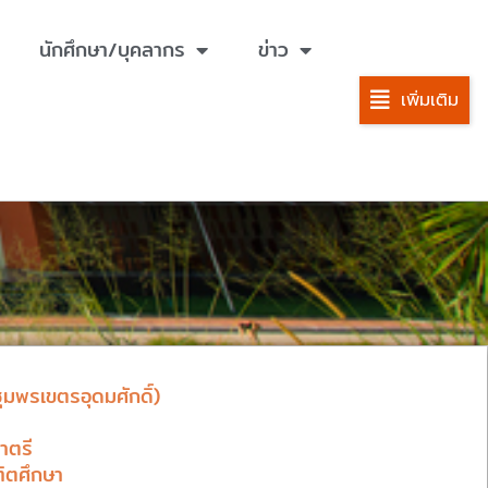
นักศึกษา/บุคลากร
ข่าว
เพิ่มเติม
มพรเขตรอุดมศักดิ์)
าตรี
ิตศึกษา