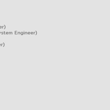
er)
System Engineer)
r)