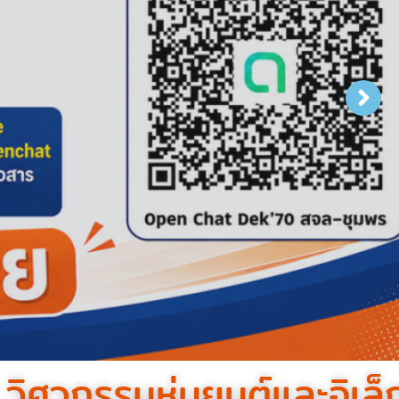
 วิศวกรรมหุ่นยนต์และอิเล็