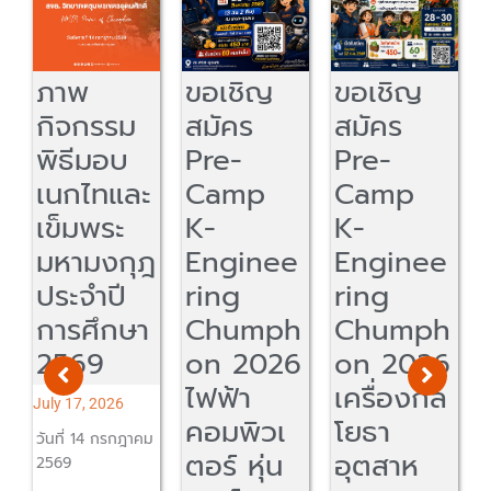
ขอเชิญ
ขอเชิญ
สจล-
สมัคร
สมัคร
ชุมพร -
Pre-
Pre-
มทร.พระน
ะ
Camp
Camp
คร ลง
K-
K-
นาม
ฎ
Enginee
Enginee
MOU
ring
ring
ร่วมพัฒน
า
Chumph
Chumph
าวิชาการ
on 2026
on 2026
งานวิจัย
ไฟฟ้า
เครื่องกล
และ
คอมพิวเ
โยธา
นวัตกรรม
คม
ตอร์ หุ่น
อุตสาห
สู่เชิง
A