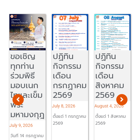
ปฏิทิน
ปฏิทิน
ผู้สำเร็จ
กิจกรรม
กิจกรรม
การศึกษา
เดือน
เดือน
ปีการ
ก
กรกฏาคม
สิงหาคม
ศึกษา
็ม
2569
2569
2567
ย้ายข้อมูล
July 8, 2026
August 4, 2026
ุฎ
ก่อนระบบ
ตั้งแต่ 1 กรกฏาคม
ตั้งแต่ 1 สิงหาคม
ลบถาวร
2569
2569
ภายใน 15
ฏาคม