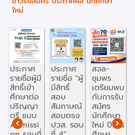
ข่าวรับสมัคร ประกาศผล นักศึกษา
ใหม่
ประกาศ
สจล-
ประกาศ
มี
รายชื่อ "ผู้
ชุมพร
รายชื่อผู้มี
มีสิทธิ์
เตรียมพบ
สิทธิ์เข้า
อ
สอบ
กับการรับ
ศึกษาต่อ
สัมภาษณ์
สมัคร
ปริญญา
สอบตรง
นักศึกษา
ตรี แบบ
i
ปวส. รอบ
ใหม่ ปีการ
รับตรง
่
ที่ 4"
ศึกษา
ปวส. รอบ