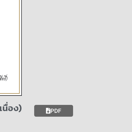
นื่อง)
PDF