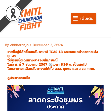
Skip
to
content
เพิ่มเติม
By
akkharat.ja
/
December 3, 2024
รายชื่อผู้มีสิทธิ์สอบสัมภาษณ์ TCAS 1.3 พระจอมเกล้าลาดกระบัง
ชุมพร
ให้ผู้รายชื่อเดินทางมาสอบสัมภาษณ์
ในเสาร์ ที่ 7 ธันวาคม 2567
เวลา 8.30 น. เป็นต้นไป
โดยสามารถเลือกสัมภาษณ์ได้ทั้ง สจล. ชุมพร และ สจล. กทม.
ดูประกาศรายชื่อ