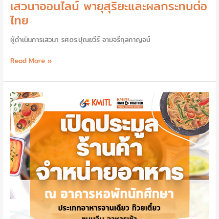
เสวนาออนไลน์ พายุสุริยะและผลกระทบต่อ
ไทย
ผู้ดำเนินการเสวนา รศ.ดร.ปุณยวีร์ จามจรีกุลกาญจน์
Read More »
ประกาศ
ประมูล
ร้าน
ค้า
จำหน่าย
อาหาร
จาน
เดียว
ก๊วย
เตี๋ยว
ขนมจีน
อาหาร