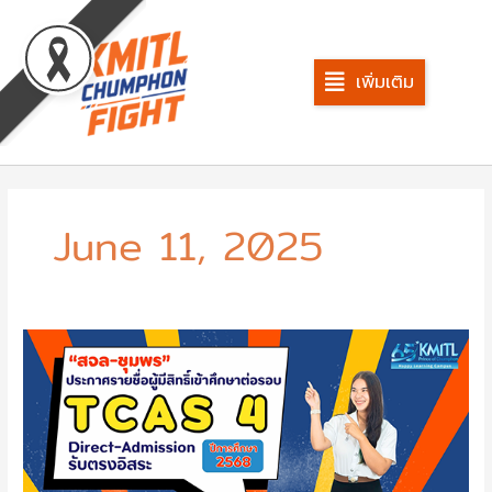
Skip
to
content
เพิ่มเติม
June 11, 2025
ประกาศ
ราย
ชื่อ
ผู้
มี
สิทธิ์
เข้า