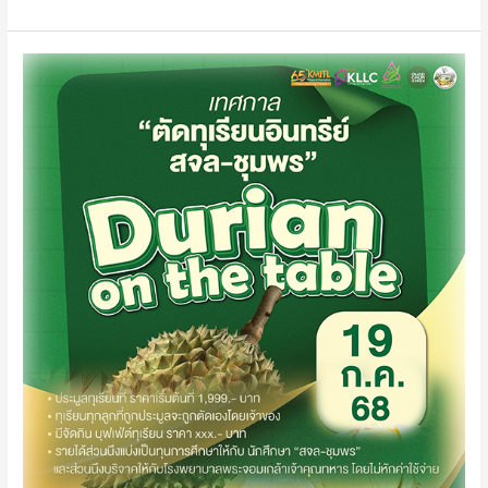
เทศกาล
“ตัด
ทุเรียน
อินทรีย์
สจล-
ชุมพร”และ
Durian
on
the
table