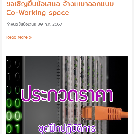
ขอเชิญยื่นข้อเสนอ จ้างเหมาออกแบบ
Co-Working space
กำหนดยื่นข้อเสนอ 30 ก.ค. 2567
Read More »
ประกวด
ราคา
ซื้อ
ชุด
ฝึก
ปฏิบัติ
การ
เครือ
ข่าย
คอมพิวเตอร์
จำนวน
1