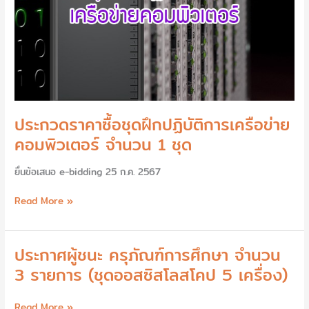
ชุด
ประกวดราคาซื้อชุดฝึกปฏิบัติการเครือข่าย
คอมพิวเตอร์ จำนวน 1 ชุด
ยื่นข้อเสนอ e-bidding 25 ก.ค. 2567
Read More »
ประกาศผู้ชนะ ครุภัณฑ์การศึกษา จำนวน
ประกาศ
ผู้
3 รายการ (ชุดออสซิสโลสโคป 5 เครื่อง)
ชนะ
ครุภัณฑ์
Read More »