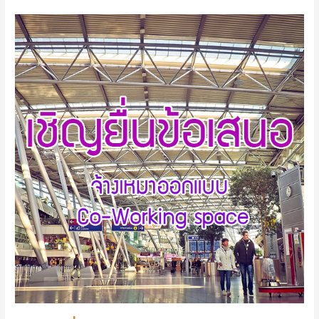
ขอ
เชิญ
ยื่น
ข้อ
เสนอ
จ้าง
เหมา
ออกแบบ
Co-
Working
space