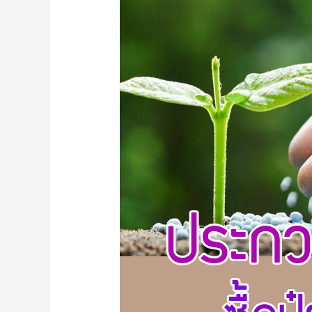
ประกวด
ราคา
ซื้อ
ปุ๋ย
เคมี