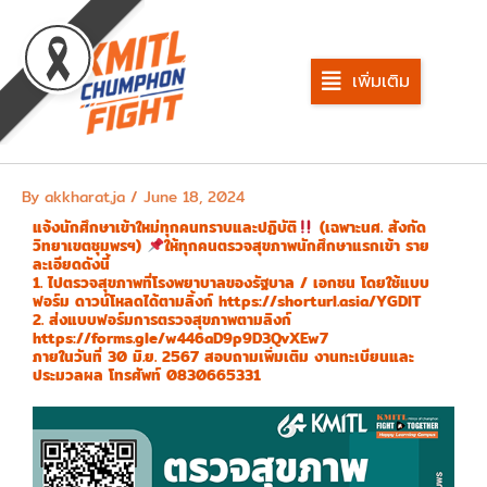
Skip
to
content
เพิ่มเติม
By
akkharat.ja
/
June 18, 2024
แจ้งนักศึกษาเข้าใหม่ทุกคนทราบและปฏิบัติ
(เฉพาะนศ. สังกัด
วิทยาเขตชุมพรฯ)
ให้ทุกคนตรวจสุขภาพนักศึกษาแรกเข้า ราย
ละเอียดดังนี้
1. ไปตรวจสุขภาพที่โรงพยาบาลของรัฐบาล / เอกชน โดยใช้แบบ
ฟอร์ม ดาวน์โหลดได้ตามลิ้งก์ https://shorturl.asia/YGDIT
2. ส่งแบบฟอร์มการตรวจสุขภาพตามลิงก์
https://forms.gle/w446aD9p9D3QvXEw7
ภายในวันที่ 30 มิ.ย. 2567 สอบถามเพิ่มเติม งานทะเบียนและ
ประมวลผล โทรศัพท์ 0830665331