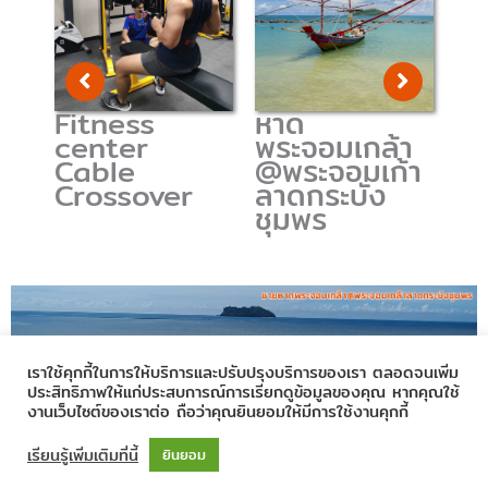
Fitness
หาด
center
พระจอมเกล้า
เก
Cable
@พระจอมเก้า
วิจ
Crossover
ลาดกระบัง
ชุมพร
เราใช้คุกกี้ในการให้บริการและปรับปรุงบริการของเรา ตลอดจนเพิ่ม
ประสิทธิภาพให้แก่ประสบการณ์การเรียกดูข้อมูลของคุณ หากคุณใช้
งานเว็บไซต์ของเราต่อ ถือว่าคุณยินยอมให้มีการใช้งานคุกกี้
Copyright © 2020
Prince of Chumphon
| Powered by
CSC
เรียนรู้เพิ่มเติมที่นี้
ยินยอม