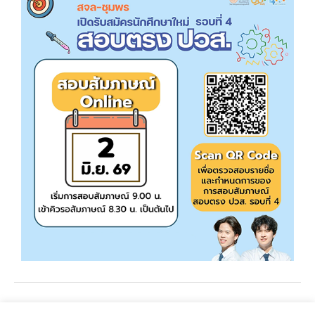
←
Previous Post
Next Post
→