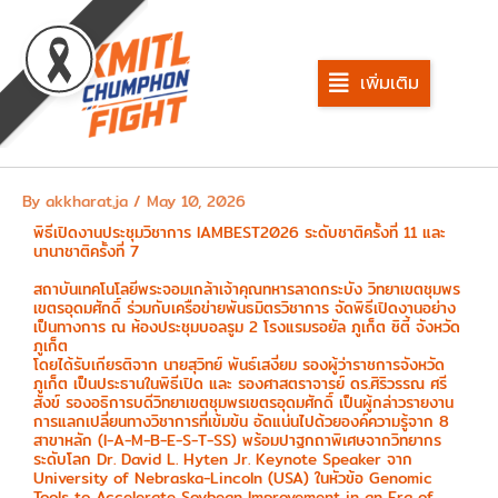
Skip
to
content
เพิ่มเติม
By
akkharat.ja
/
May 10, 2026
พิธีเปิดงานประชุมวิชาการ IAMBEST2026 ระดับชาติครั้งที่ 11 และ
นานาชาติครั้งที่ 7
สถาบันเทคโนโลยีพระจอมเกล้าเจ้าคุณทหารลาดกระบัง วิทยาเขตชุมพร
เขตรอุดมศักดิ์ ร่วมกับเครือข่ายพันธมิตรวิชาการ จัดพิธีเปิดงานอย่าง
เป็นทางการ ณ ห้องประชุมบอลรูม 2 โรงแรมรอยัล ภูเก็ต ซิตี้ จังหวัด
ภูเก็ต
โดยได้รับเกียรติจาก นายสุวิทย์ พันธ์เสงี่ยม รองผู้ว่าราชการจังหวัด
ภูเก็ต เป็นประธานในพิธีเปิด และ รองศาสตราจารย์ ดร.ศิริวรรณ ศรี
สังข์ รองอธิการบดีวิทยาเขตชุมพรเขตรอุดมศักดิ์ เป็นผู้กล่าวรายงาน
การแลกเปลี่ยนทางวิชาการที่เข้มข้น อัดแน่นไปด้วยองค์ความรู้จาก 8
สาขาหลัก (I-A-M-B-E-S-T-SS) พร้อมปาฐกถาพิเศษจากวิทยากร
ระดับโลก Dr. David L. Hyten Jr. Keynote Speaker จาก
University of Nebraska-Lincoln (USA) ในหัวข้อ Genomic
Tools to Accelerate Soybean Improvement in an Era of