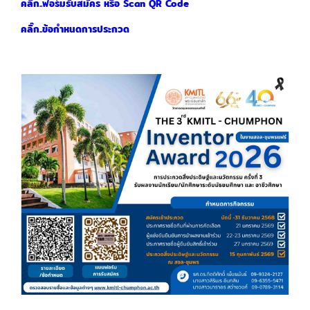
คลิ๊ก..ฟอร์มรับสมัคร หรือ Scan QR Code
คลิ๊ก..ข้อกำหนดการประกวด