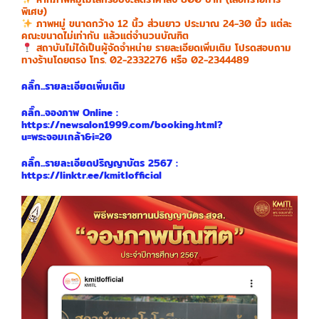
พิเศษ)
ภาพหมู่ ขนาดกว้าง 12 นิ้ว ส่วนยาว ประมาณ 24-30 นิ้ว แต่ละ
คณะขนาดไม่เท่ากัน แล้วแต่จำนวนบัณฑิต
สถาบันไม่ได้เป็นผู้จัดจำหน่าย รายละเอียดเพิ่มเติม โปรดสอบถาม
ทางร้านโดยตรง โทร. 02-2332276 หรือ 02-2344489
คลิ๊ก...รายละเอียดเพิ่มเติม
คลิ๊ก...จองภาพ Online :
https://newsalon1999.com/booking.html?
u=พระจอมเกล้า&i=20
คลิ๊ก...รายละเอียดปริญญาบัตร 2567 :
https://linktr.ee/kmitlofficial