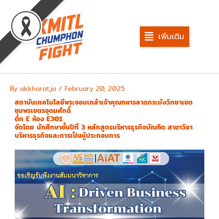
Skip
to
content
เพิ่มเติม
By
akkharat.ja
/
February 20, 2025
สถาบันเทคโนโลยีพระจอมเกล้าเจ้าคุณทหารลาดกระบังวิทยาเขต
ชุมพรเขตรอุดมศักดิ์
ตึก E ห้อง E301
จัดโดย นักศึกษาชั้นปีที่ 3 หลักสูตรบริหารธุรกิจบัณฑิต สาขาวิชา
บริหารธุรกิจและการเป็นผู้ประกอบการ